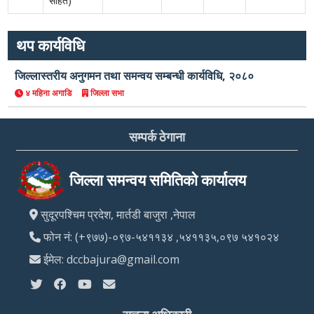
सहित)
थप कार्यविधि
जिल्लास्तरीय अनुगमन तथा समन्वय सम्बन्धी कार्यविधि, २०८०
४ महिना अगाडि
जिल्ला सभा
सम्पर्क ठेगाना
जिल्ला समन्वय समितिको कार्यालय
सुदूरपश्चिम प्रदेश, मार्तडी बाजुरा ,नेपाल
फोन नं: (+९७७)-०९७-५४११३४ ,५४११३५,०९७ ५४१०२४
ईमेल: dccbajura@gmail.com