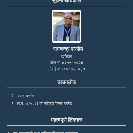
सूचना अधिकारी
रामचन्द्र पाण्डेय
खरिदार
फोन नं: ०९७५४१०२४
मोबाईल: ९८४८५२१४३७
डाउनलोड
जिल्ला दररेट
आ.व. ०८२/०८३ को स्वीकृत जिल्ला दररेट
महत्वपूर्ण लिंकहरु