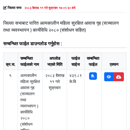
जिल्ला सभा
२०८३ बैशाख ११ गते शुक्रबार १७:०५:३० बजे
जिल्ला सभाबाट पारित अल्पकालीन महिला सुरक्षित आवास गृह (सञ्चालन
तथा व्यवस्थापन ) कार्यविधि २०८० (संशोधन सहित)
सम्बन्धित फाईल डाउनलोड गर्नुहोस :
सम्बन्धित
अपलोड
फाईल
सम्बन्धित
क्र.स.
फाईलको नाम
भएको मिति
साईज
फाईल
एक्सन
१.
अल्पकालीन
२०८३ बैशाख
४३९.८९
महिला सुरक्षित
११ गते
के.बि
आवास गृह
शुक्रबार
(सञ्चालन
तथा
व्यवस्थापन )
कार्यविधि
२०८०
(संशोधन